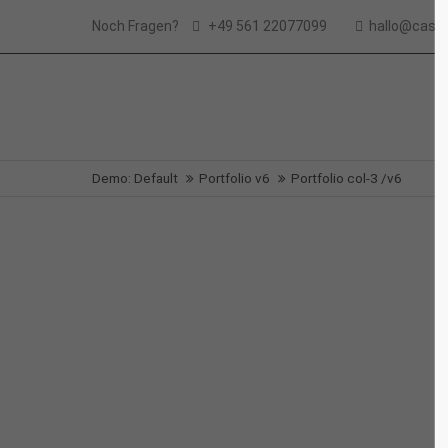
Noch Fragen?
+49 561 22077099
hallo@casse
Demo: Default
Portfolio v6
Portfolio col-3 /v6