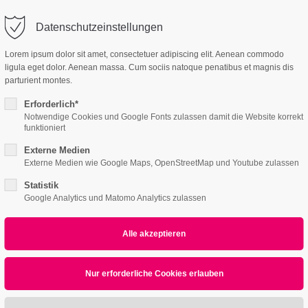
l-lofts.de
Whatsapp Sofortkontakt
Datenschutzeinstellungen
Lorem ipsum dolor sit amet, consectetuer adipiscing elit. Aenean commodo
ligula eget dolor. Aenean massa. Cum sociis natoque penatibus et magnis dis
parturient montes.
Erforderlich*
Notwendige Cookies und Google Fonts zulassen damit die Website korrekt
funktioniert
Externe Medien
Externe Medien wie Google Maps, OpenStreetMap und Youtube zulassen
Statistik
Google Analytics und Matomo Analytics zulassen
All
Logo
Web
Print
Video