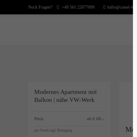
Noch Fragen?
+49 561 22077099
hallo@cassel-lof
Modernes Apartment mit
Balkon | nähe VW-Werk
Preis
ab €
60,-
Mod
pro Nacht zzgl. Reinigung