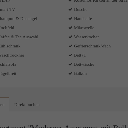
WLAN
Kostenlos Parken an der Straß
mart-TV
Dusche
hampoo & Duschgel
Handseife
ochfeld
Mikrowelle
affee & Tee Auswahl
Wasserkocher
ühlschrank
Gefrierschrank/-fach
aschtrockner
Bett (1
chlafsofa
Bettwäsche
ügelbrett
Balkon
gen
Direkt buchen
artment "Modernes Apartment mit Bal