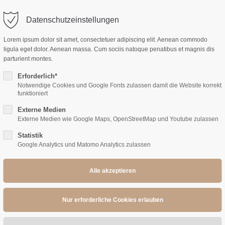
ts.de
Whatsapp Sofortkontakt
Datenschutzeinstellungen
Lorem ipsum dolor sit amet, consectetuer adipiscing elit. Aenean commodo
STARTSEITE
ligula eget dolor. Aenean massa. Cum sociis natoque penatibus et magnis dis
parturient montes.
Erforderlich*
Notwendige Cookies und Google Fonts zulassen damit die Website korrekt
funktioniert
Externe Medien
Externe Medien wie Google Maps, OpenStreetMap und Youtube zulassen
Statistik
Google Analytics und Matomo Analytics zulassen
ernes Apartment mit Balkon | nähe VW-Wer