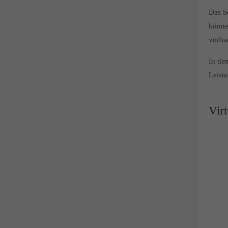
Das Sc
könne
vorha
In de
Leistu
Vir
Pflichtfeld