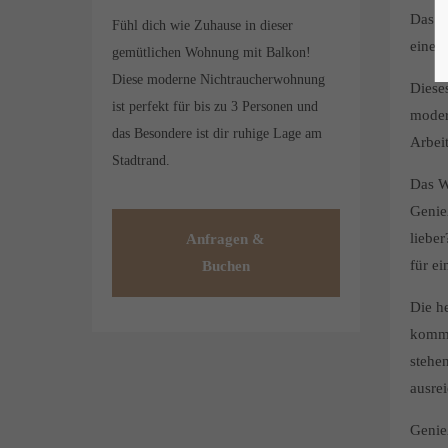
Das 4
Fühl dich wie Zuhause in dieser
einen
gemütlichen Wohnung mit Balkon!
Diese moderne Nichtraucherwohnung
Diese
ist perfekt für bis zu 3 Personen und
moder
das Besondere ist dir ruhige Lage am
Arbeit
Stadtrand.
Das W
Genie
liebe
Anfragen &
für ei
Buchen
Die he
kommt
stehe
ausre
Genieß