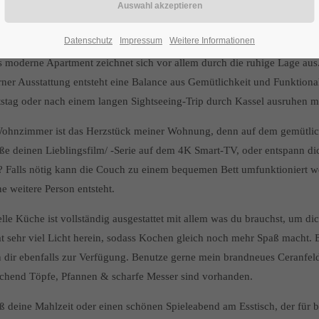
9m² Apartment ist ausgestattet mit einem gemütlichen 1,60m Bett sowi
 4K Smart-TV und schnelles WLAN. Du kannst kostenlos parken, und jed
Datenschutz
Impressum
Weitere Informationen
s moderne Apartment zeichnet sich vor allem durch die ruhige Lage au
ner Ausstattung entsteht eine Balance aus Gemütlichkeit und Funktiona
stag oder nach einem langen Sightseeing-Trip durch Kassel ausruhen möc
ohnzimmer ist das Herzstück meiner Wohnung, denn auf dem gemütlich
ße deinen Lieblingsfilm/ -Serie auf dem 4K Smart-TV, oder entspann d
r? Falls nötig kann die Couch zu einem bequemen Bett umfunktioniert w
ne weitere Person entsteht.
lle Küche ist vollständig ausgestattet mit allem was du brauchst, um di
 sehr viel Licht herein, sodass Kochen gleich noch mehr Spaß macht. 
n dir ebenfalls zur Verfügung. Benutze gerne mein brandneues Ceranfeld
ichend Töpfe, Pfannen & scharfe Messer sind vorhanden.
 deine Mahlzeit oder einen schönen Spieleabend am Esstisch, der für bi