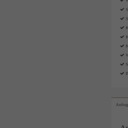
S
S
K
K
K
W
S
B
Anfra
Ap