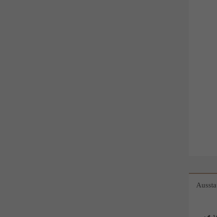
chtfeld
Aussta