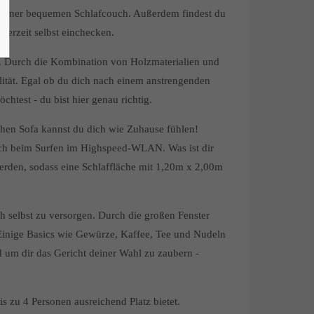
e einer bequemen Schlafcouch. Außerdem findest du
erzeit selbst einchecken.
s. Durch die Kombination von Holzmaterialien und
lität. Egal ob du dich nach einem anstrengenden
htest - du bist hier genau richtig.
en Sofa kannst du dich wie Zuhause fühlen!
ich beim Surfen im Highspeed-WLAN. Was ist dir
erden, sodass eine Schlaffläche mit 1,20m x 2,00m
ch selbst zu versorgen. Durch die großen Fenster
Einige Basics wie Gewürze, Kaffee, Tee und Nudeln
 um dir das Gericht deiner Wahl zu zaubern -
s zu 4 Personen ausreichend Platz bietet.