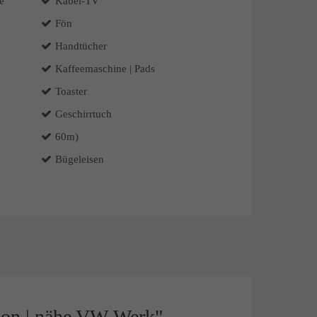
e
Kabel-TV
Fön
Handtücher
Kaffeemaschine | Pads
Toaster
Geschirrtuch
60m)
Bügeleisen
kon | nähe VW-Werk"